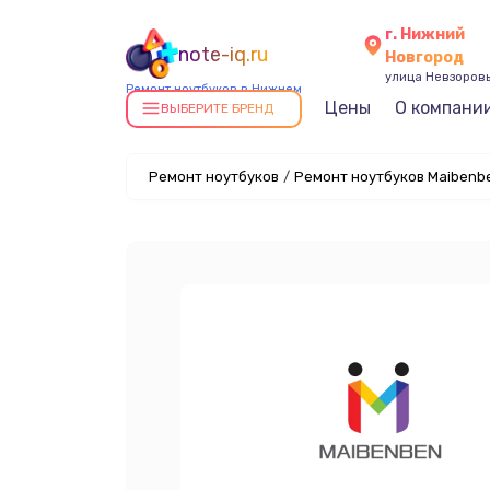
г. Нижний
note-iq.ru
Новгород
улица Невзоровы
Ремонт ноутбуков в Нижнем
Цены
О компани
Новгороде
ВЫБЕРИТЕ БРЕНД
Ремонт ноутбуков
/
Ремонт ноутбуков Maibenb