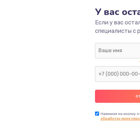
У вас ос
1100 руб.
Заказ
Если у вас оста
специалисты с 
Нажимая на кнопку о
обработку моих перс