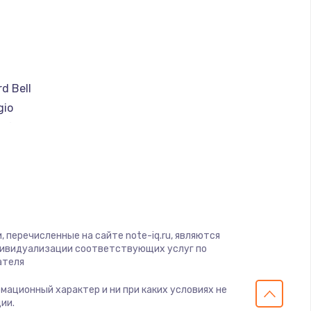
a
d Bell
gio
soft
ware
ius
yte
 перечисленные на сайте note-iq.ru, являются
дивидуализации соответствующих услуг по
ателя
s
рмационный характер и ни при каких условиях не
onic
ии.