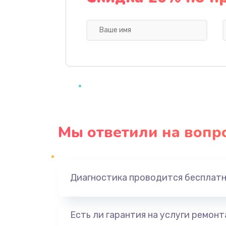
Ремонт клавиатуры
Ремонт разъемов
Ремонт тачпада
Замена Wi-Fi модуля
Мы ответили на вопр
Настройка BIOS
Замена разъема питания
Диагностика проводится бесплат
Ремонт цепи питания
Есть ли гарантия на услуги ремон
Замена HDD (замена жёсткого д