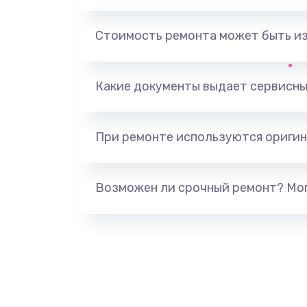
Замена звуковой карты
Стоимость ремонта может быть и
Замена оперативной памяти
Какие документы выдает сервисны
Замена процессора
При ремонте используются оригин
Замена системы охлаждения
Замена термопасты
Возможен ли срочный ремонт? Мог
Поиск и удаление вирусов
Замена аккумулятора
Замена корпуса