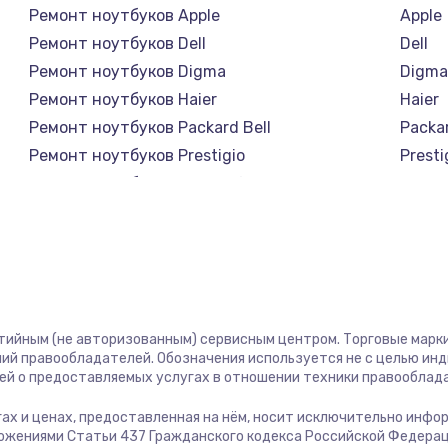
Ремонт ноутбуков Apple
Apple
Ремонт ноутбуков Dell
Dell
Ремонт ноутбуков Digma
Digm
Ремонт ноутбуков Haier
Haier
Ремонт ноутбуков Packard Bell
Packar
Ремонт ноутбуков Prestigio
Presti
Ремонт ноутбуков Microsoft
Micro
Ремонт ноутбуков Alienware
Alien
Ремонт ноутбуков Aquarius
Aquar
Ремонт ноутбуков Gigabyte
Gigab
Ремонт ноутбуков Aorus
Aorus
Ремонт ноутбуков Getac
Getac
нтийным (не авторизованным) сервисным центром. Торговые марки,
Ремонт ноутбуков Epson
Epson
ий правообладателей. Обозначения используется не с целью ин
ей о предоставляемых услугах в отношении техники правооблад
Ремонт ноутбуков Philips
Philip
Ремонт ноутбуков LG
LG
угах и ценах, предоставленная на нём, носит исключительно инфо
Ремонт ноутбуков Panasonic
Panas
ожениями Статьи 437 Гражданского кодекса Российской Федерац