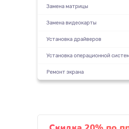
Замена матрицы
Замена видеокарты
Установка драйверов
Установка операционной систе
Ремонт экрана
Ремонт шлейфа
Чистка ноутбука от пыли
Замена CD/DVD привода
Скидка 20% по п