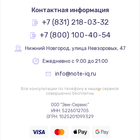
Чистка от пыли
Контактная информация
660 руб.
Заказать
+7 (831) 218-03-32
+7 (800) 100-40-54
Замена южного моста
3900 руб.
Нижний Новгород
,
 улица Невзоровых, 47
Заказать
Ежедневно с 9:00 до 21:00
Замена контроллера питания
info@note-iq.ru
1490 руб.
Заказать
Все консультации по телефону в нашем сервисе
совершенно бесплатны
Замена материнской платы
ООО "Эвм-Сервис"
ИНН: 5226012705
1395 руб.
ОГРН: 1025201099329
Заказать