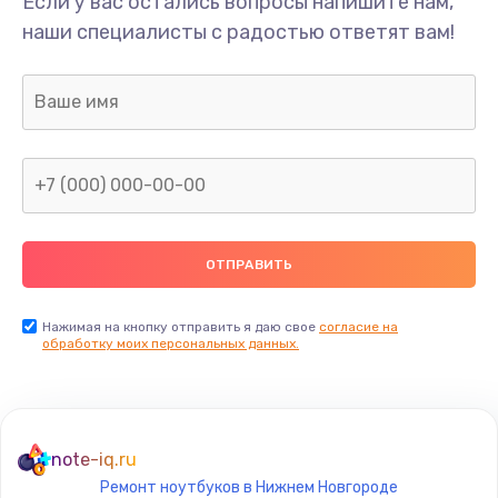
Если у вас остались вопросы напишите нам,
Замена видеочипа
наши специалисты с радостью ответят вам!
2990 руб.
Заказать
Настройка BIOS
1025 руб.
Заказать
Замена кнопки
300 руб.
Заказать
Нажимая на кнопку отправить я даю свое
согласие на
обработку моих персональных данных.
Настройка ОС
1025 руб.
Заказать
note-iq.ru
Ремонт ноутбуков в Нижнем Новгороде