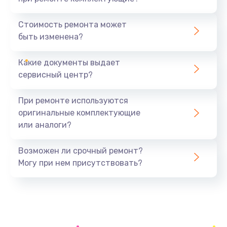
Замена термопасты
990 руб.
Стоимость ремонта может
быть изменена?
Заказать
Какие документы выдает
Замена оперативной памяти
сервисный центр?
890 руб.
Заказать
При ремонте используются
оригинальные комплектующие
Замена USB порта
или аналоги?
990 руб.
Заказать
Возможен ли срочный ремонт?
Могу при нем присутствовать?
Замена клавиатуры
990 руб.
Заказать