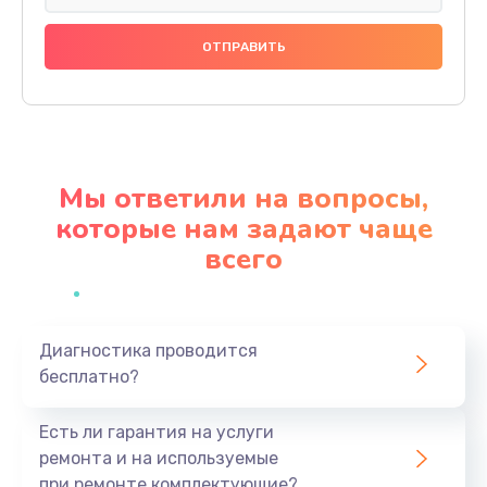
Восстановление данных
990 руб.
Заказать
Замена северного моста
3900 руб.
Мы ответили на вопросы,
Заказать
которые нам задают чаще
всего
Замена экрана
1545 руб.
Заказать
Диагностика проводится
бесплатно?
Замена шлейфа матрицы
990 руб.
Есть ли гарантия на услуги
Заказать
ремонта и на используемые
при ремонте комплектующие?