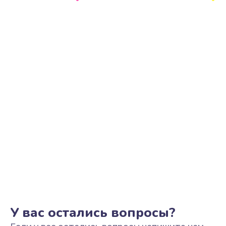
Замена корпуса
1200 руб.
Заказать
Замена тачпада
990 руб.
Заказать
Ремонт разъема питания
990 руб.
Заказать
Ремонт после залития
2400 руб.
Заказать
У вас остались вопросы?