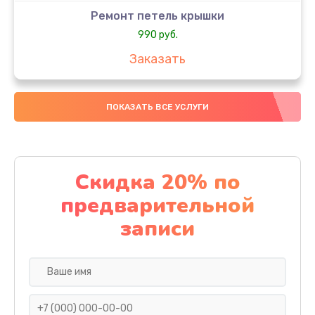
Ремонт петель крышки
990 руб.
Заказать
Замена вебкамеры
ПОКАЗАТЬ ВСЕ УСЛУГИ
990 руб.
Заказать
Замена аккумулятора
Скидка 20% по
990 руб.
предварительной
Заказать
записи
Замена SSD
890 руб.
Заказать