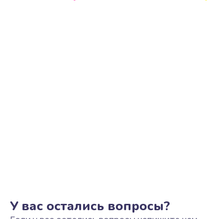
Замена контроллера питания
1490 руб.
Заказать
Замена тачпада
990 руб.
Заказать
Замена корпуса
890 руб.
Заказать
Замена USB порта
895 руб.
Заказать
У вас остались вопросы?