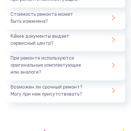
Установка драйверов
890 руб.
Стоимость ремонта может
быть изменена?
Заказать
Какие документы выдает
Замена вебкамеры
сервисный центр?
895 руб.
Заказать
При ремонте используются
оригинальные комплектующие
Настройка Wi-Fi
или аналоги?
695 руб.
Заказать
Возможен ли срочный ремонт?
Могу при нем присутствовать?
Замена шим-контроллера
3900 руб.
Заказать