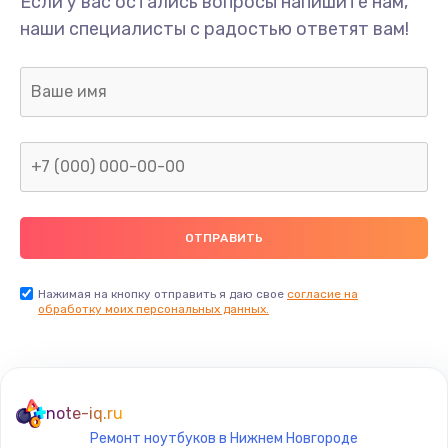
Если у вас остались вопросы напишите нам,
Замена звуковой карты
наши специалисты с радостью ответят вам!
1145 руб.
Заказать
Замена микрофона
900 руб.
Заказать
Замена оперативной памяти
690 руб.
Заказать
Нажимая на кнопку отправить я даю свое
согласие на
обработку моих персональных данных.
Замена процессора
1290 руб.
Заказать
note-iq.ru
Ремонт ноутбуков в Нижнем Новгороде