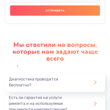
Ремонт разъема питания
920 руб.
Заказать
Замена видеокарты
2490 руб.
Мы ответили на вопросы,
Заказать
которые нам задают чаще
всего
Ремонт цепей питания
3900 руб.
Заказать
Диагностика проводится
бесплатно?
Замена жесткого диска
495 руб.
Есть ли гарантия на услуги
Заказать
ремонта и на используемые
при ремонте комплектующие?