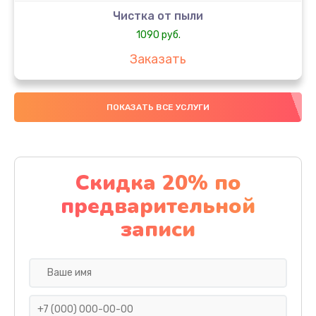
Чистка от пыли
1090 руб.
Заказать
Настройка ОС
ПОКАЗАТЬ ВСЕ УСЛУГИ
990 руб.
Заказать
Настройка BIOS
Скидка 20% по
1490 руб.
предварительной
Заказать
записи
Замена видеочипа
2495 руб.
Заказать