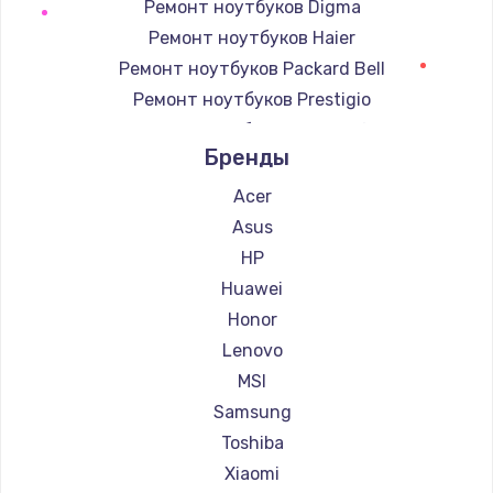
Ремонт ноутбуков Digma
445 руб.
Ремонт ноутбуков Haier
Заказать
Ремонт ноутбуков Packard Bell
Ремонт ноутбуков Prestigio
Ремонт ноутбуков Microsoft
Бренды
Ремонт ноутбуков Alienware
Ремонт ноутбуков Aquarius
Acer
Ремонт ноутбуков Gigabyte
Asus
Ремонт ноутбуков Aorus
HP
Ремонт ноутбуков Maibenben
Huawei
Ремонт ноутбуков Epson
Honor
Ремонт ноутбуков Philips
Lenovo
Ремонт ноутбуков LG
MSI
Ремонт ноутбуков Panasonic
Samsung
Ремонт ноутбуков Irbis
Toshiba
Ремонт ноутбуков Thunderobot
Xiaomi