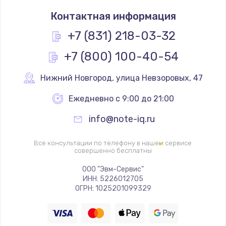
Замена системы охлаждения
Контактная информация
1395 руб.
Заказать
+7 (831) 218-03-32
+7 (800) 100-40-54
Замена термопасты
1090 руб.
Нижний Новгород
,
 улица Невзоровых, 47
Заказать
Ежедневно с 9:00 до 21:00
Замена шлейфа матрицы
info@note-iq.ru
990 руб.
Заказать
Все консультации по телефону в нашем сервисе
совершенно бесплатны
Замена экрана
ООО "Эвм-Сервис"
ИНН: 5226012705
940 руб.
ОГРН: 1025201099329
Заказать
Замена северного моста