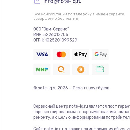
info@note-iq.ru
Все консультации по телефону в нашем сервисе
совершенно бесплатны
ООО "Эвм-Сервис"
ИНН: 5226012705
ОГРН: 1025201099329
© note-iq.ru
2026
— Ремонт ноутбуков.
Сервисный центр note-iq.ru является пост гара
зарегистрированным товарными знаками компан
ремонту, а с целью информирования потребител
Сайт note-iq.ru, а также вся информация об усл