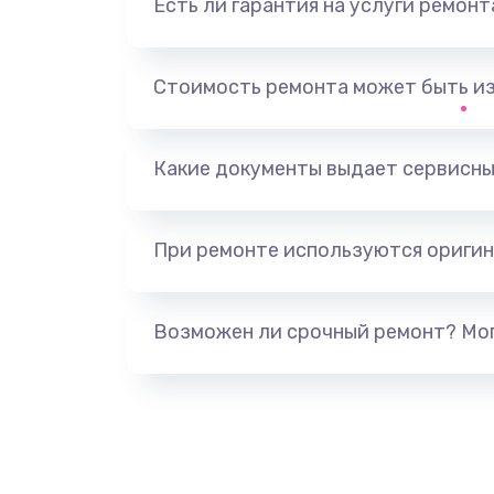
Есть ли гарантия на услуги ремон
Замена тачпада
Замена корпуса
Стоимость ремонта может быть и
Замена разъёмов (HDMI, DVI, Ди
порта)
Какие документы выдает сервисны
Замена USB порта
При ремонте используются оригин
Замена звуковой карты
Возможен ли срочный ремонт? Мог
Замена микрофона
Замена оперативной памяти
Замена процессора