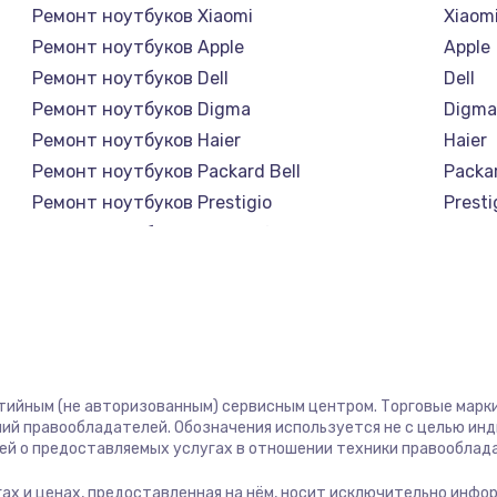
Ремонт ноутбуков Xiaomi
Xiaom
Ремонт ноутбуков Apple
Apple
Ремонт ноутбуков Dell
Dell
Ремонт ноутбуков Digma
Digm
Ремонт ноутбуков Haier
Haier
Ремонт ноутбуков Packard Bell
Packar
Ремонт ноутбуков Prestigio
Presti
Ремонт ноутбуков Microsoft
Micro
Ремонт ноутбуков Alienware
Alien
Ремонт ноутбуков Aquarius
Aquar
Ремонт ноутбуков Aorus
Aorus
Ремонт ноутбуков Maibenben
Maibe
Ремонт ноутбуков Getac
Getac
нтийным (не авторизованным) сервисным центром. Торговые марки,
Ремонт ноутбуков Epson
Epson
ий правообладателей. Обозначения используется не с целью ин
ей о предоставляемых услугах в отношении техники правооблад
Ремонт ноутбуков Philips
Philip
Ремонт ноутбуков LG
LG
угах и ценах, предоставленная на нём, носит исключительно инфо