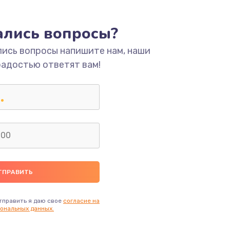
ать
тались вопросы?
лись вопросы напишите нам, наши
ать
радостью ответят вам!
ать
ать
ать
ать
ать
тправить я даю свое
согласие на
ональных данных.
ать