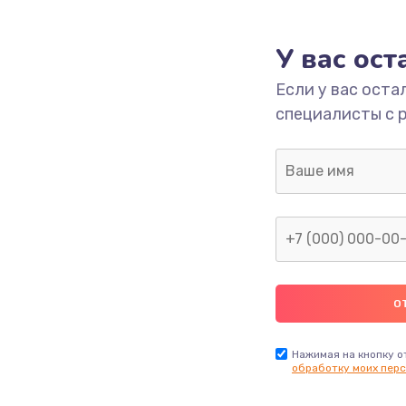
1695 руб.
Заказ
У вас ос
Если у вас оста
1090 руб.
Заказ
специалисты с 
1345 руб.
Заказ
1390 руб.
Заказ
2420 руб.
Заказ
895 руб.
Заказ
860 руб.
Заказ
Нажимая на кнопку о
обработку моих перс
1090 руб.
Заказ