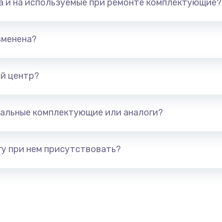
та и на используемые при ремонте комплектующие?
1245 руб.
Заказ
890 руб.
Заказ
зменена?
сплей
1095 руб.
Заказ
й центр?
1595 руб.
Заказ
альные комплектующие или аналоги?
1700 руб.
Заказ
у при нем присутствовать?
2600 руб.
Заказ
820 руб.
Заказ
1290 руб.
Заказ