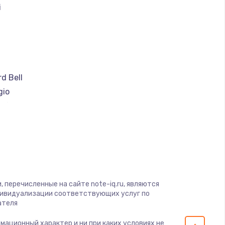
i
a
d Bell
gio
soft
ware
ius
nben
 перечисленные на сайте note-iq.ru, являются
дивидуализации соответствующих услуг по
ателя
s
рмационный характер и ни при каких условиях не