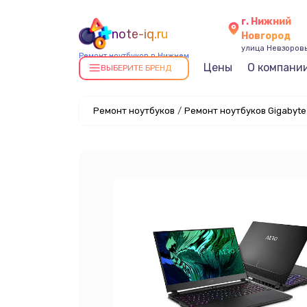
г. Нижний
note-iq.ru
Новгород
улица Невзоровы
Ремонт ноутбуков в Нижнем
Цены
О компани
Новгороде
ВЫБЕРИТЕ БРЕНД
Ремонт ноутбуков
/
Ремонт ноутбуков Gigabyt