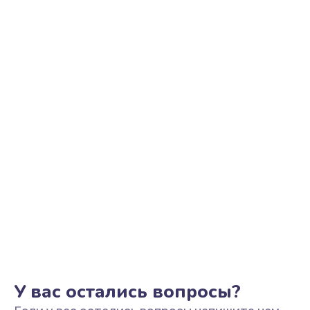
Настройка Wi-Fi
1545 руб.
Заказать
Замена тачпада
1245 руб.
Заказать
Замена корпуса
890 руб.
Заказать
Замена разъёмов (HDMI, DVI, Дисплей порта)
1095 руб.
Заказать
У вас остались вопросы?