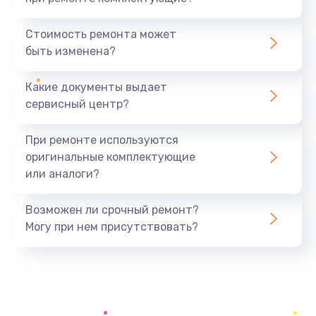
Замена жесткого диска
995 руб.
Стоимость ремонта может
быть изменена?
Заказать
Какие документы выдает
Установка драйверов
сервисный центр?
1450 руб.
Заказать
При ремонте используются
оригинальные комплектующие
Замена вебкамеры
или аналоги?
1620 руб.
Заказать
Возможен ли срочный ремонт?
Могу при нем присутствовать?
Ремонт петель крышки
1090 руб.
Заказать