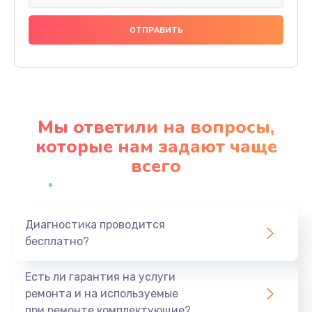
Замена видеочипа
2990 руб.
Заказать
Ремонт разъема питания
1560 руб.
Мы ответили на вопросы,
Заказать
которые нам задают чаще
всего
Замена видеокарты
2545 руб.
Заказать
Диагностика проводится
бесплатно?
Ремонт цепей питания
3500 руб.
Есть ли гарантия на услуги
Заказать
ремонта и на используемые
при ремонте комплектующие?