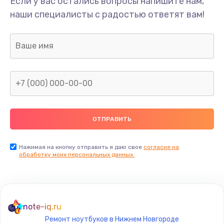
Если у вас остались вопросы напишите нам,
Замена USB порта
наши специалисты с радостью ответят вам!
1595 руб.
Заказать
Замена звуковой карты
1700 руб.
Заказать
Замена микрофона
2600 руб.
Заказать
Нажимая на кнопку отправить я даю свое
согласие на
обработку моих персональных данных.
Замена оперативной памяти
820 руб.
Заказать
note-iq.ru
Ремонт ноутбуков в Нижнем Новгороде