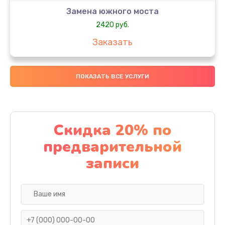
Замена южного моста
2420 руб.
Заказать
Чистка от пыли
ПОКАЗАТЬ ВСЕ УСЛУГИ
1390 руб.
Заказать
Настройка ОС
Скидка 20% по
1420 руб.
предварительной
Заказать
записи
Настройка BIOS
1495 руб.
Заказать