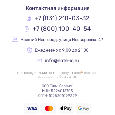
Замена процессора
Контактная информация
1290 руб.
Заказать
+7 (831) 218-03-32
+7 (800) 100-40-54
Замена системы охлаждения
1695 руб.
Нижний Новгород
,
 улица Невзоровых, 47
Заказать
Ежедневно с 9:00 до 21:00
Замена термопасты
info@note-iq.ru
1090 руб.
Заказать
Все консультации по телефону в нашем сервисе
совершенно бесплатны
Замена шлейфа матрицы
ООО "Эвм-Сервис"
ИНН: 5226012705
1345 руб.
ОГРН: 1025201099329
Заказать
Замена экрана