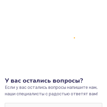
Замена антенны
880 руб.
Заказать
Замена мембраны
550 руб.
Заказать
Замена клавиатуры
720 руб.
У вас остались вопросы?
Заказать
Если у вас остались вопросы напишите нам,
Замена корпуса
наши специалисты с радостью ответят вам!
1045 руб.