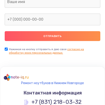
Заказать
Замена тачпада
945 руб.
Заказать
Замена контроллера питания
1490 руб.
Нажимая на кнопку отправить я даю свое
согласие на
обработку моих персональных данных.
Заказать
Замена южного моста
2885 руб.
note-iq.ru
Заказать
Ремонт ноутбуков в Нижнем Новгороде
Контактная информация
Чистка от пыли
+7 (831) 218-03-32
890 руб.