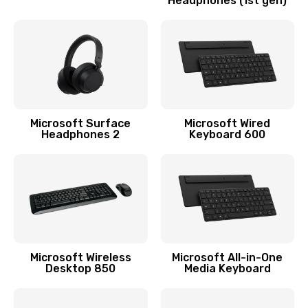
Headphones (1st gen)
Замена микросхемы Bluetooth
1100 руб.
Заказать
Ремонт микросхемы Bluetooth
1100 руб.
Microsoft Surface
Microsoft Wired
Headphones 2
Keyboard 600
Заказать
Ремонт разъема питания
990 руб.
Заказать
Ремонт Wi-Fi модуля
Microsoft Wireless
Microsoft All-in-One
Desktop 850
Media Keyboard
880 руб.
Заказать