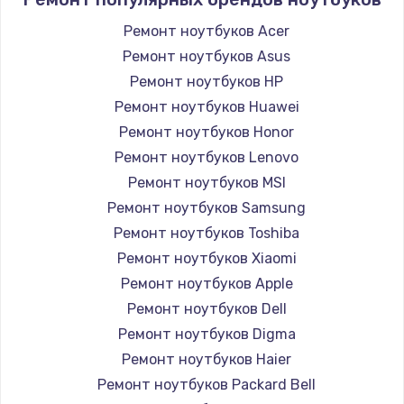
890 руб.
Ремонт ноутбуков Acer
Заказать
Ремонт ноутбуков Asus
Замена USB порта
Ремонт ноутбуков HP
990 руб.
Ремонт ноутбуков Huawei
Ремонт ноутбуков Honor
Заказать
Ремонт ноутбуков Lenovo
Замена оперативной памяти
Ремонт ноутбуков MSI
Ремонт ноутбуков Samsung
690 руб.
Ремонт ноутбуков Toshiba
Заказать
Ремонт ноутбуков Xiaomi
Ремонт ноутбуков Apple
Замена процессора
Ремонт ноутбуков Dell
1395 руб.
Ремонт ноутбуков Digma
Заказать
Ремонт ноутбуков Haier
Ремонт ноутбуков Packard Bell
Замена системы охлаждения