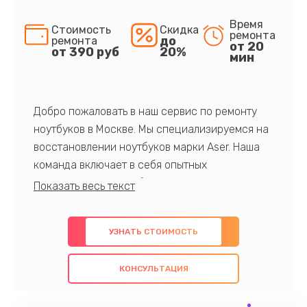
Время
Стоимость
Скидка
ремонта
до
ремонта
от 20
от 390 руб
20%
мин
Добро пожаловать в наш сервис по ремонту
ноутбуков в Москве. Мы специализируемся на
восстановлении ноутбуков марки Aser. Наша
команда включает в себя опытных
профессионалов с обширными знаниями и
многолетним опытом в данной области. Мы
предлагаем быстрый и качественный ремонт с
УЗНАТЬ СТОИМОСТЬ
использованием оригинальных компонентов, а
также гарантируем качество всех
КОНСУЛЬТАЦИЯ
проведенных работ. Наша цель - предоставить
клиентам надежное и профессиональное