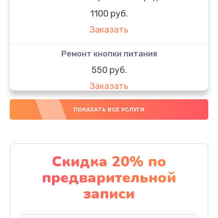
1100 руб.
Заказать
Ремонт кнопки питания
550 руб.
Заказать
Ремонт GPS модуля
ПОКАЗАТЬ ВСЕ УСЛУГИ
880 руб.
Заказать
Скидка 20% по
Замена разъема SIM-карты
предварительной
880 руб.
записи
Заказать