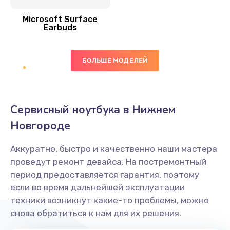
Заказать
Microsoft Surface
Earbuds
Ремонт микросхемы NFC
1100 руб.
БОЛЬШЕ МОДЕЛЕЙ
Заказать
Замена NFC модуля
Сервисный ноутбука в Нижнем
880 руб.
Новгороде
Заказать
Аккуратно, быстро и качественно наши мастера
Замена кнопки питания
проведут ремонт девайса. На постремонтный
550 руб.
период предоставляется гарантия, поэтому
если во время дальнейшей эксплуатации
Заказать
техники возникнут какие-то проблемы, можно
снова обратиться к нам для их решения.
Ремонт экрана