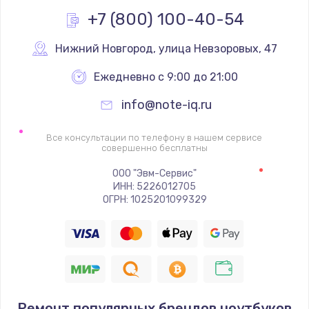
Заказать
+7 (800) 100-40-54
Настройка ОС
Нижний Новгород
,
 улица Невзоровых, 47
890 руб.
Ежедневно с 9:00 до 21:00
Заказать
info@note-iq.ru
Настройка BIOS
Все консультации по телефону в нашем сервисе
совершенно бесплатны
1490 руб.
Заказать
ООО "Эвм-Сервис"
ИНН: 5226012705
ОГРН: 1025201099329
Замена аккумулятора
550 руб.
Заказать
Замена SSD
Ремонт популярных брендов ноутбуков