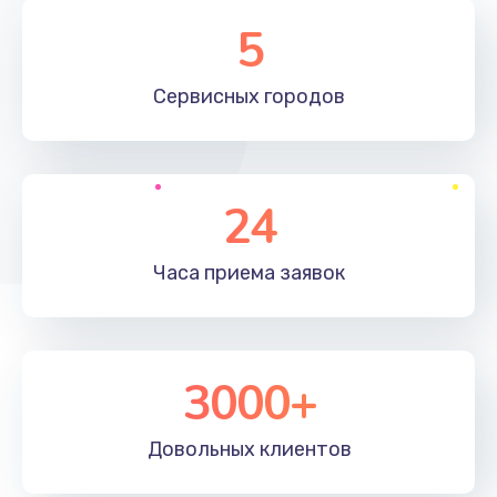
1100 руб.
5
Заказать
Сервисных
городов
Ремонт мембраны
550 руб.
Заказать
24
Замена микросхемы зарядки
1100 руб.
Часа приема
заявок
Заказать
Замена микросхемы управления
3000+
1100 руб.
Заказать
Довольных
клиентов
Замена микросхемы NFC