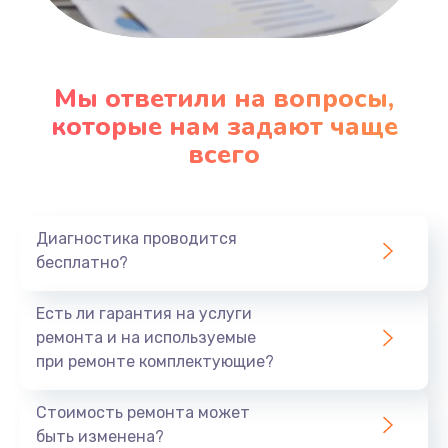
Замена микросхемы Wi-Fi
1100 руб.
Заказать
Мы ответили на вопросы,
которые нам задают чаще
Ремонт Bluetooth модуля
всего
880 руб.
Заказать
Ремонт задней крышки
Диагностика проводится
бесплатно?
550 руб.
Заказать
Есть ли гарантия на услуги
ремонта и на используемые
Ремонт аккумулятора
при ремонте комплектующие?
550 руб.
Стоимость ремонта может
Заказать
быть изменена?