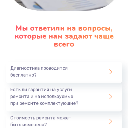
Замена микросхемы Wi-Fi
1100 руб.
Заказать
Мы ответили на вопросы,
которые нам задают чаще
Ремонт Bluetooth модуля
всего
880 руб.
Заказать
Ремонт задней крышки
Диагностика проводится
бесплатно?
550 руб.
Заказать
Есть ли гарантия на услуги
ремонта и на используемые
Ремонт аккумулятора
при ремонте комплектующие?
550 руб.
Стоимость ремонта может
Заказать
быть изменена?