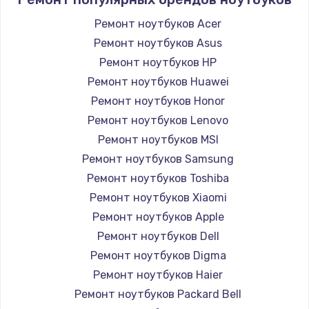
890 руб.
Ремонт ноутбуков Acer
Заказать
Ремонт ноутбуков Asus
Замена USB порта
Ремонт ноутбуков HP
990 руб.
Ремонт ноутбуков Huawei
Ремонт ноутбуков Honor
Заказать
Ремонт ноутбуков Lenovo
Замена оперативной памяти
Ремонт ноутбуков MSI
Ремонт ноутбуков Samsung
690 руб.
Ремонт ноутбуков Toshiba
Заказать
Ремонт ноутбуков Xiaomi
Ремонт ноутбуков Apple
Замена процессора
Ремонт ноутбуков Dell
1395 руб.
Ремонт ноутбуков Digma
Заказать
Ремонт ноутбуков Haier
Ремонт ноутбуков Packard Bell
Замена системы охлаждения