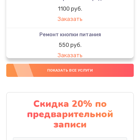
1100 руб.
Заказать
Ремонт кнопки питания
550 руб.
Заказать
Ремонт GPS модуля
ПОКАЗАТЬ ВСЕ УСЛУГИ
880 руб.
Заказать
Скидка 20% по
Замена разъема SIM-карты
предварительной
880 руб.
записи
Заказать