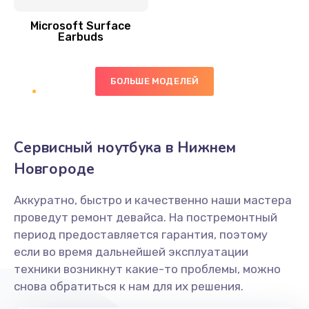
Заказать
Microsoft Surface
Earbuds
Ремонт микросхемы NFC
1100 руб.
БОЛЬШЕ МОДЕЛЕЙ
Заказать
Замена NFC модуля
Сервисный ноутбука в Нижнем
880 руб.
Новгороде
Заказать
Аккуратно, быстро и качественно наши мастера
Замена кнопки питания
проведут ремонт девайса. На постремонтный
550 руб.
период предоставляется гарантия, поэтому
если во время дальнейшей эксплуатации
Заказать
техники возникнут какие-то проблемы, можно
снова обратиться к нам для их решения.
Ремонт экрана