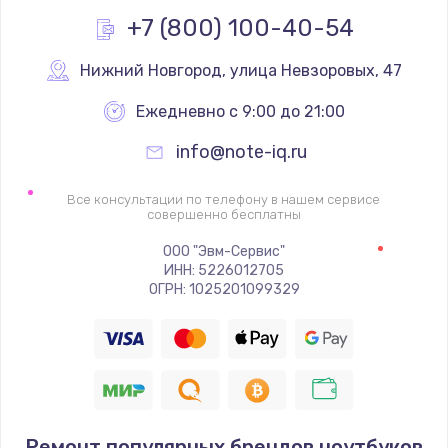
Заказать
+7 (800) 100-40-54
Настройка ОС
Нижний Новгород
,
 улица Невзоровых, 47
890 руб.
Ежедневно с 9:00 до 21:00
Заказать
info@note-iq.ru
Настройка BIOS
Все консультации по телефону в нашем сервисе
совершенно бесплатны
1490 руб.
Заказать
ООО "Эвм-Сервис"
ИНН: 5226012705
ОГРН: 1025201099329
Замена аккумулятора
550 руб.
Заказать
Замена SSD
Ремонт популярных брендов ноутбуков