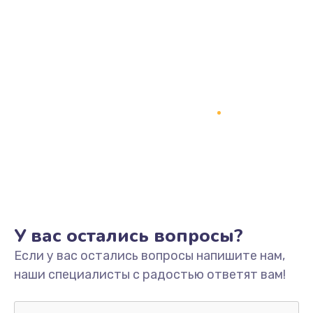
Замена антенны
880 руб.
Заказать
Замена мембраны
550 руб.
Заказать
Замена клавиатуры
720 руб.
У вас остались вопросы?
Заказать
Если у вас остались вопросы напишите нам,
Замена корпуса
наши специалисты с радостью ответят вам!
1045 руб.