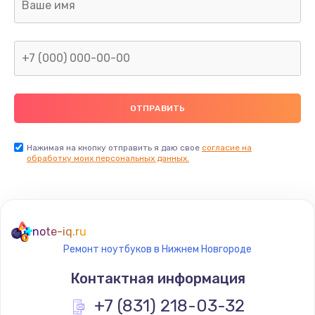
Заказать
Замена тачпада
945 руб.
Заказать
Замена контроллера питания
1490 руб.
Нажимая на кнопку отправить я даю свое
согласие на
обработку моих персональных данных.
Заказать
Замена южного моста
2885 руб.
note-iq.ru
Заказать
Ремонт ноутбуков в Нижнем Новгороде
Контактная информация
Чистка от пыли
+7 (831) 218-03-32
890 руб.