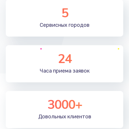
1100 руб.
5
Заказать
Сервисных
городов
Ремонт мембраны
550 руб.
Заказать
24
Замена микросхемы зарядки
1100 руб.
Часа приема
заявок
Заказать
Замена микросхемы управления
3000+
1100 руб.
Заказать
Довольных
клиентов
Замена микросхемы NFC