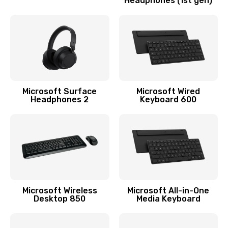
Headphones (1st gen)
Замена микросхемы Bluetooth
1100 руб.
Заказать
Ремонт микросхемы Bluetooth
1100 руб.
Microsoft Surface
Microsoft Wired
Headphones 2
Keyboard 600
Заказать
Ремонт разъема питания
990 руб.
Заказать
Ремонт Wi-Fi модуля
Microsoft Wireless
Microsoft All-in-One
Desktop 850
Media Keyboard
880 руб.
Заказать