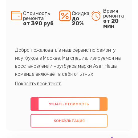
Время
Стоимость
Скидка
ремонта
до
ремонта
от 20
от 390 руб
20%
мин
Добро пожаловать в наш сервис по ремонту
ноутбуков в Москве. Мы специализируемся на
восстановлении ноутбуков марки Aser. Наша
команда включает в себя опытных
профессионалов с обширными знаниями и
многолетним опытом в данной области. Мы
предлагаем быстрый и качественный ремонт с
УЗНАТЬ СТОИМОСТЬ
использованием оригинальных компонентов, а
также гарантируем качество всех
КОНСУЛЬТАЦИЯ
проведенных работ. Наша цель - предоставить
клиентам надежное и профессиональное