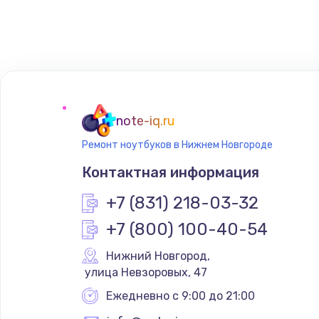
Ремонт антенны
Замена микросхемы Wi-Fi
Ремонт Bluetooth модуля
note-iq.ru
Ремонт задней крышки
Ремонт ноутбуков в Нижнем Новгороде
Контактная информация
Ремонт аккумулятора
+7 (831) 218-03-32
Замена микросхемы питания
+7 (800) 100-40-54
Нижний Новгород
,
Ремонт микросхемы Wi-Fi
 улица Невзоровых, 47
Ежедневно с 9:00 до 21:00
Замена GPS модуля