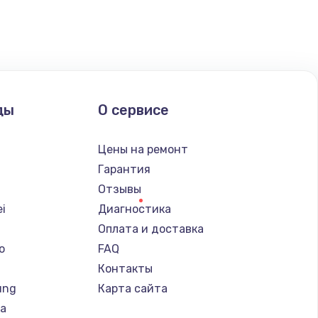
ать
ать
ать
ды
О сервисе
ать
Цены на ремонт
Гарантия
ать
Отзывы
i
Диагностика
ать
Оплата и доставка
o
FAQ
ать
Контакты
ung
Карта сайта
ать
ba