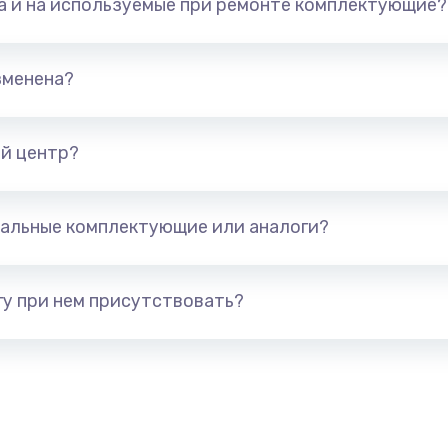
та и на используемые при ремонте комплектующие?
550 руб.
Заказ
880 руб.
Заказ
зменена?
550 руб.
Заказ
й центр?
1100 руб.
Заказ
альные комплектующие или аналоги?
550 руб.
Заказ
550 руб.
Заказ
у при нем присутствовать?
1100 руб.
Заказ
880 руб.
Заказ