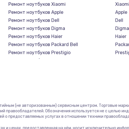
Ремонт ноутбуков Xiaomi
Xiaom
880 руб.
Заказ
Ремонт ноутбуков Apple
Apple
Ремонт ноутбуков Dell
Dell
880 руб.
Заказ
Ремонт ноутбуков Digma
Digm
Ремонт ноутбуков Haier
Haier
550 руб.
Заказ
Ремонт ноутбуков Packard Bell
Packar
Ремонт ноутбуков Prestigio
Presti
720 руб.
Заказ
Ремонт ноутбуков Alienware
Alien
Ремонт ноутбуков Aquarius
Aquar
1045 руб.
Заказ
Ремонт ноутбуков Gigabyte
Gigab
Ремонт ноутбуков Aorus
Aorus
945 руб.
Заказ
Ремонт ноутбуков Maibenben
Maibe
Ремонт ноутбуков Getac
Getac
нтийным (не авторизованным) сервисным центром. Торговые марки,
1490 руб.
Заказ
Ремонт ноутбуков Epson
Epson
ий правообладателей. Обозначения используется не с целью ин
ей о предоставляемых услугах в отношении техники правооблад
Ремонт ноутбуков Philips
Philip
2885 руб.
Заказ
Ремонт ноутбуков LG
LG
угах и ценах, предоставленная на нём, носит исключительно инфо