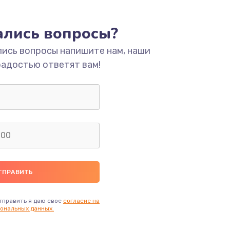
ать
тались вопросы?
ать
лись вопросы напишите нам, наши
радостью ответят вам!
ать
ать
ать
ать
ать
тправить я даю свое
согласие на
ональных данных.
ать