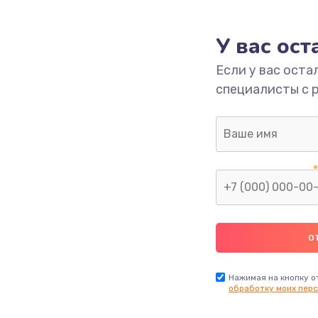
550 руб.
Заказ
У вас ос
1100 руб.
Заказ
Если у вас оста
специалисты с 
550 руб.
Заказ
1100 руб.
Заказ
1100 руб.
Заказ
1100 руб.
Заказ
880 руб.
Заказ
Нажимая на кнопку о
обработку моих перс
1100 руб.
Заказ