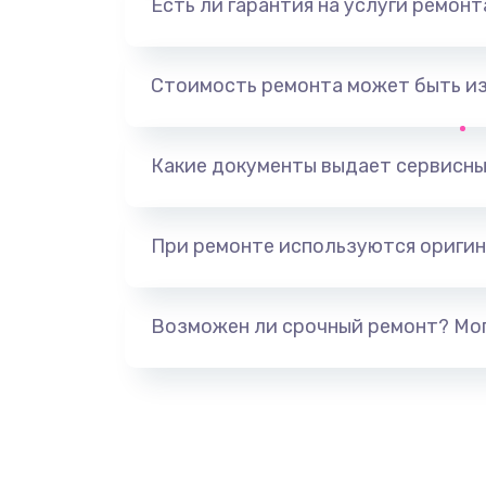
Есть ли гарантия на услуги ремон
Ремонт разъема наушников
Ремонт NFC модуля
Стоимость ремонта может быть и
Ремонт кнопки громкости
Какие документы выдает сервисны
Ремонт микросхемы питания
При ремонте используются оригин
Ремонт SIM-карты
Ремонт вибромотора
Возможен ли срочный ремонт? Мог
Ремонт микросхемы NFC
Замена NFC модуля