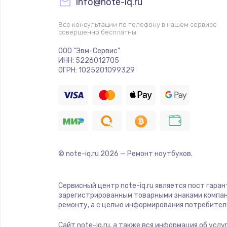
info@note-iq.ru
Замена Wi-Fi модуля
Все консультации по телефону в нашем сервисе
совершенно бесплатны
Замена антенны
ООО "Эвм-Сервис"
ИНН: 5226012705
ОГРН: 1025201099329
Замена мембраны
Замена клавиатуры
Замена корпуса
© note-iq.ru
2026
— Ремонт ноутбуков.
Замена тачпада
Сервисный центр note-iq.ru является пост гара
Замена контроллера питания
зарегистрированным товарными знаками компан
ремонту, а с целью информирования потребител
Замена южного моста
Сайт note-iq.ru, а также вся информация об усл