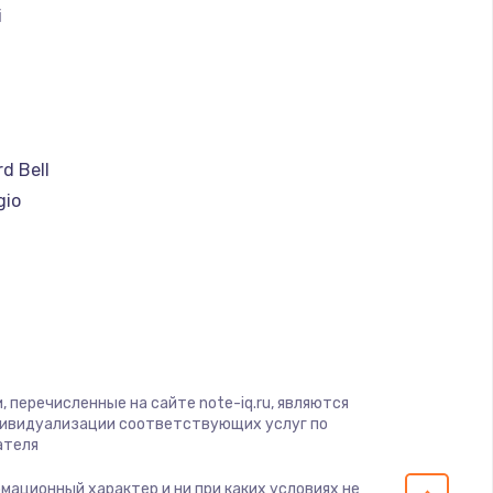
i
ать
ать
a
ать
d Bell
gio
ать
ware
ius
ать
yte
ать
nben
 перечисленные на сайте note-iq.ru, являются
ать
дивидуализации соответствующих услуг по
ателя
s
ать
рмационный характер и ни при каких условиях не