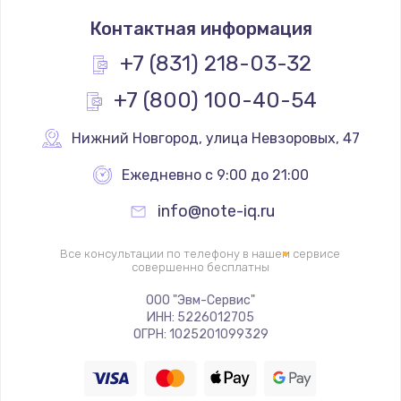
Замена системы охлаждения
Контактная информация
1545 руб.
Заказать
+7 (831) 218-03-32
+7 (800) 100-40-54
Замена термопасты
1390 руб.
Нижний Новгород
,
 улица Невзоровых, 47
Заказать
Ежедневно с 9:00 до 21:00
Замена шлейфа матрицы
info@note-iq.ru
1045 руб.
Заказать
Все консультации по телефону в нашем сервисе
совершенно бесплатны
Замена экрана
ООО "Эвм-Сервис"
ИНН: 5226012705
920 руб.
ОГРН: 1025201099329
Заказать
Замена северного моста