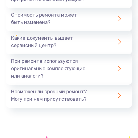
Замена жесткого диска
545 руб.
Стоимость ремонта может
быть изменена?
Заказать
Какие документы выдает
Замена вебкамеры
сервисный центр?
945 руб.
Заказать
При ремонте используются
оригинальные комплектующие
Ремонт петель крышки
или аналоги?
1090 руб.
Заказать
Возможен ли срочный ремонт?
Могу при нем присутствовать?
Настройка Wi-Fi
695 руб.
Заказать