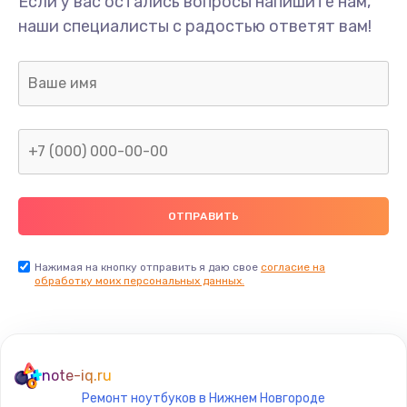
Если у вас остались вопросы напишите нам,
Замена USB порта
наши специалисты с радостью ответят вам!
895 руб.
Заказать
Замена микрофона
650 руб.
Заказать
Замена оперативной памяти
670 руб.
Заказать
Нажимая на кнопку отправить я даю свое
согласие на
обработку моих персональных данных.
Замена процессора
1620 руб.
Заказать
note-iq.ru
Ремонт ноутбуков в Нижнем Новгороде