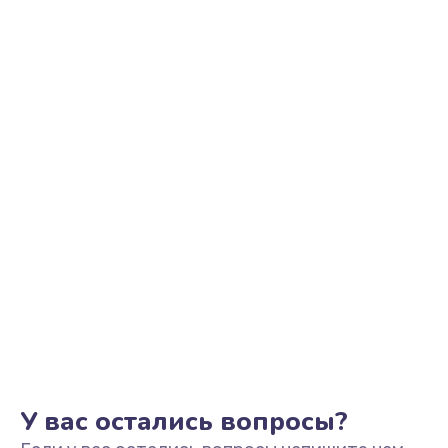
Замена шим-контроллера
3900 руб.
Заказать
Замена тачпада
745 руб.
Заказать
Замена корпуса
1045 руб.
Заказать
Замена разъёмов (HDMI, DVI, Дисплей порта)
495 руб.
Заказать
У вас остались вопросы?