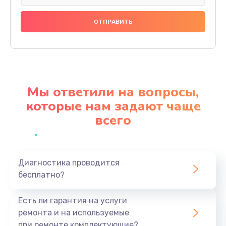
Настройка BIOS
1490 руб.
Заказать
Замена видеочипа
2990 руб.
Мы ответили на вопросы,
Заказать
которые нам задают чаще
всего
Ремонт разъема питания
920 руб.
Заказать
Диагностика проводится
бесплатно?
Замена видеокарты
2385 руб.
Есть ли гарантия на услуги
Заказать
ремонта и на используемые
при ремонте комплектующие?