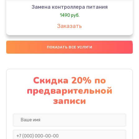
Замена контроллера питания
1490 руб.
Заказать
Замена южного моста
ПОКАЗАТЬ ВСЕ УСЛУГИ
2620 руб.
Заказать
Чистка от пыли
Скидка 20% по
940 руб.
предварительной
Заказать
записи
Настройка ОС
1260 руб.
Заказать