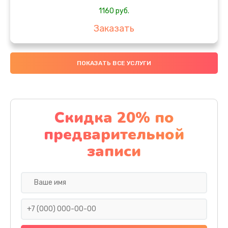
1160 руб.
Заказать
Настройка ОС
ПОКАЗАТЬ ВСЕ УСЛУГИ
1160 руб.
Заказать
Настройка BIOS
Скидка 20% по
1495 руб.
предварительной
Заказать
записи
Замена видеочипа
2990 руб.
Заказать
Ремонт разъема питания