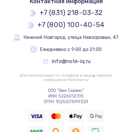
Контактная информация
1200 руб.
Заказать
+7 (831) 218-03-32
+7 (800) 100-40-54
Замена термопасты
845 руб.
Нижний Новгород
,
 улица Невзоровых, 47
Заказать
Ежедневно с 9:00 до 21:00
Замена шлейфа матрицы
info@note-iq.ru
1290 руб.
Заказать
Все консультации по телефону в нашем сервисе
совершенно бесплатны
Замена экрана
ООО "Эвм-Сервис"
ИНН: 5226012705
1460 руб.
ОГРН: 1025201099329
Заказать
Замена северного моста
2750 руб.