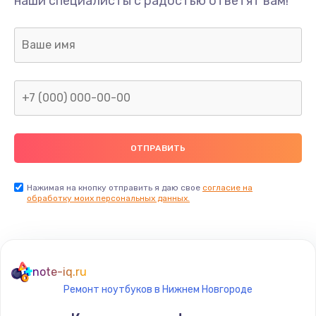
наши специалисты с радостью ответят вам!
1595 руб.
Заказать
Замена микрофона
2600 руб.
Заказать
Замена оперативной памяти
995 руб.
Заказать
Нажимая на кнопку отправить я даю свое
согласие на
обработку моих персональных данных.
Замена процессора
1500 руб.
Заказать
note-iq.ru
Ремонт ноутбуков в Нижнем Новгороде
Замена системы охлаждения