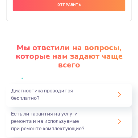
1430 руб.
Заказать
Замена видеокарты
1950 руб.
Мы ответили на вопросы,
Заказать
которые нам задают чаще
всего
Ремонт цепей питания
3700 руб.
Заказать
Диагностика проводится
бесплатно?
Замена жесткого диска
1500 руб.
Есть ли гарантия на услуги
Заказать
ремонта и на используемые
при ремонте комплектующие?
Установка драйверов