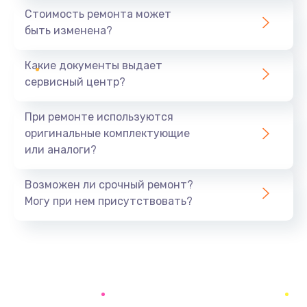
1170 руб.
Стоимость ремонта может
быть изменена?
Заказать
Какие документы выдает
Замена вебкамеры
сервисный центр?
1620 руб.
Заказать
При ремонте используются
оригинальные комплектующие
Ремонт петель крышки
или аналоги?
1045 руб.
Заказать
Возможен ли срочный ремонт?
Могу при нем присутствовать?
Настройка Wi-Fi
1260 руб.
Заказать
Замена шим-контроллера