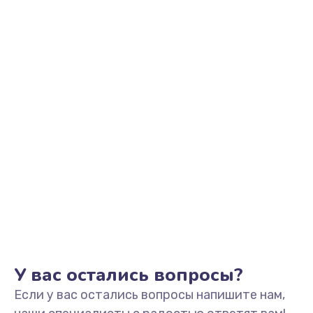
2700 руб.
Заказать
Замена контроллера питания
1495 руб.
Заказать
Замена тачпада
1130 руб.
Заказать
Замена USB порта
1595 руб.
Заказать
У вас остались вопросы?
Если у вас остались вопросы напишите нам,
Замена звуковой карты