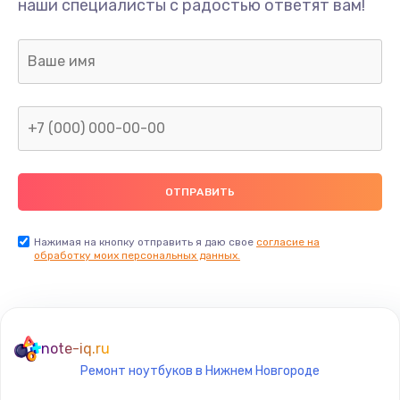
наши специалисты с радостью ответят вам!
400 руб.
Заказать
Замена дисплея
1200 руб.
Заказать
Ремонт сим-лотка
600 руб.
Заказать
Нажимая на кнопку отправить я даю свое
согласие на
обработку моих персональных данных.
Замена клавиатуры
1190 руб.
Заказать
note-iq.ru
Ремонт ноутбуков в Нижнем Новгороде
Замена тачпада