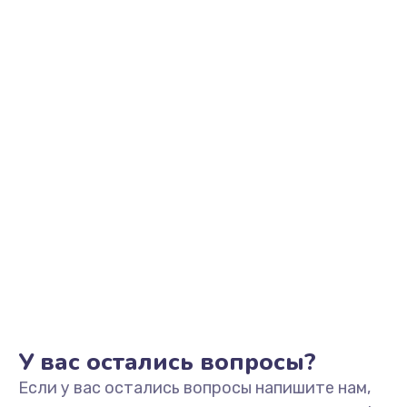
2200 руб.
Заказать
Ремонт микрофона
500 руб.
Заказать
Ремонт корпусных элементов
800 руб.
Заказать
Ремонт GPS-модуля
500 руб.
Заказать
У вас остались вопросы?
Если у вас остались вопросы напишите нам,
Ремонт динамика