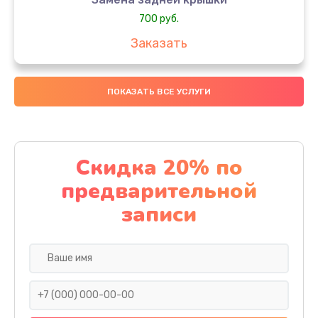
700 руб.
Заказать
Комплексная чистка
ПОКАЗАТЬ ВСЕ УСЛУГИ
900 руб.
Заказать
Замена стекла
Скидка 20% по
1100 руб.
предварительной
Заказать
записи
Ремонт камеры
600 руб.
Заказать
Замена разъема питания