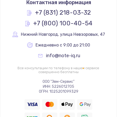
Контактная информация
1330 руб.
Заказать
+7 (831) 218-03-32
+7 (800) 100-40-54
Замена контроллера питания
1490 руб.
Нижний Новгород
,
 улица Невзоровых, 47
Заказать
Ежедневно с 9:00 до 21:00
Замена южного моста
info@note-iq.ru
2600 руб.
Заказать
Все консультации по телефону в нашем сервисе
совершенно бесплатны
Чистка от пыли
ООО "Эвм-Сервис"
ИНН: 5226012705
990 руб.
ОГРН: 1025201099329
Заказать
Настройка ОС