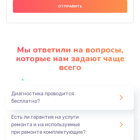
600 руб.
Заказать
Замена шлейфа
600 руб.
Мы ответили на вопросы,
Заказать
которые нам задают чаще
всего
Ремонт мультиконтроллера
1000 руб.
Заказать
Диагностика проводится
бесплатно?
Замена кнопки включения
800 руб.
Есть ли гарантия на услуги
Заказать
ремонта и на используемые
при ремонте комплектующие?
Замена камеры